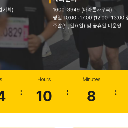
대일기획)
1600-3949 (마라톤사무국)
평일 10:00~17:00 (12:00~13:0
주말(토,일요일) 및 공휴일 미운영
s
Hours
Minutes
:
:
:
4
10
8